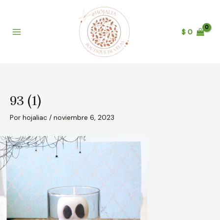
Ir
Post
B
Main
al
navigation
u
Menu
contenido
$
0
s
c
a
r
93 (1)
Por
hojaliac
/
noviembre 6, 2023