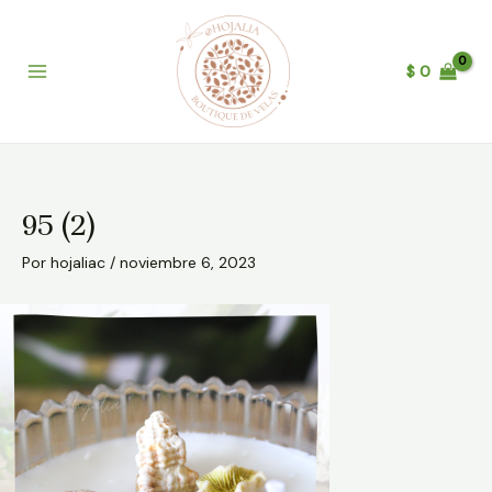
Ir
Post
B
Main
al
navigation
u
Menu
contenido
$
0
s
c
a
r
95 (2)
Por
hojaliac
/
noviembre 6, 2023