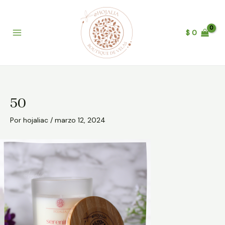
Ir
Post
B
Main
al
navigation
u
Menu
contenido
$
0
s
c
a
r
50
Por
hojaliac
/
marzo 12, 2024