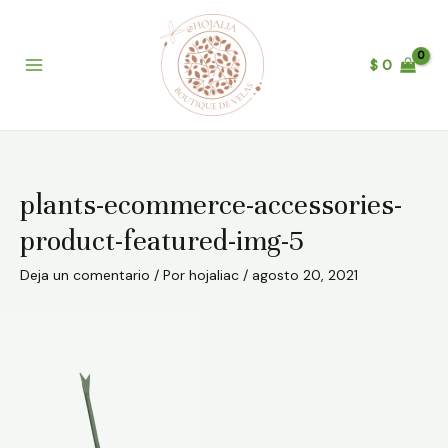
Ir
Post
B
Main
al
navigation
u
Menu
contenido
$
0
s
c
a
r
plants-ecommerce-accessories-
product-featured-img-5
Deja un comentario
/ Por
hojaliac
/
agosto 20, 2021