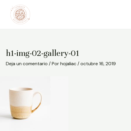
Ir
Post
al
navigation
contenido
h1-img-02-gallery-01
Deja un comentario
/ Por
hojaliac
/
octubre 16, 2019