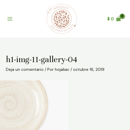
Ir
Post
B
Main
al
navigation
u
Menu
contenido
$
0
s
c
a
r
h1-img-11-gallery-04
Deja un comentario
/ Por
hojaliac
/
octubre 16, 2019