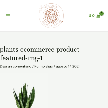
Ir
B
Main
al
u
Menu
contenido
$
0
s
c
a
r
plants-ecommerce-product-
featured-img-1
Deja un comentario
/ Por
hojaliac
/
agosto 17, 2021