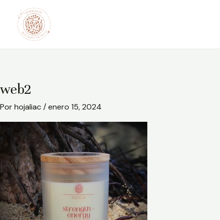
Ir
al
contenido
web2
Por
hojaliac
/
enero 15, 2024