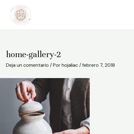
Ir
Post
al
navigation
contenido
home-gallery-2
Deja un comentario
/ Por
hojaliac
/
febrero 7, 2018