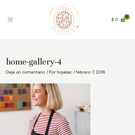
Ir
Post
B
Main
al
navigation
u
Menu
contenido
$
0
s
c
a
r
home-gallery-4
Deja un comentario
/ Por
hojaliac
/
febrero 7, 2018