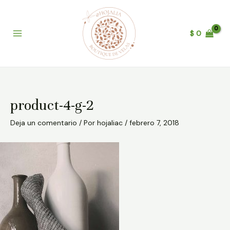
Ir
Post
B
Main
al
navigation
u
Menu
contenido
$
0
s
c
a
r
product-4-g-2
Deja un comentario
/ Por
hojaliac
/
febrero 7, 2018