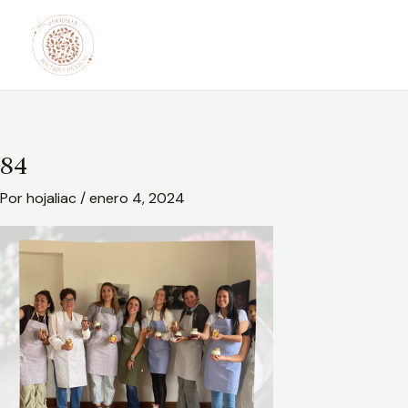
Ir
al
contenido
84
Por
hojaliac
/
enero 4, 2024