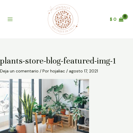
Ir
B
Main
al
u
Menu
contenido
$
0
s
c
a
r
plants-store-blog-featured-img-1
Deja un comentario
/ Por
hojaliac
/
agosto 17, 2021