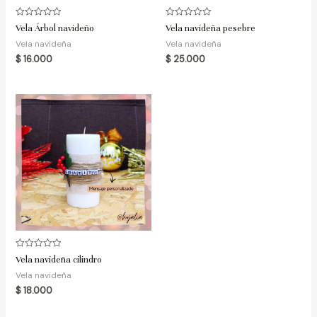
Valorado
Valorado
Vela Árbol navideño
Vela navideña pesebre
en
en
0
0
Vela navideña
Vela navideña
de
de
$
16.000
$
25.000
5
5
Valorado
Vela navideña cilindro
en
0
Vela navideña
de
$
18.000
5