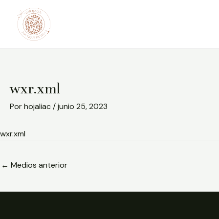
Ir
Post
al
navigation
contenido
wxr.xml
Por
hojaliac
/
junio 25, 2023
wxr.xml
←
Medios anterior