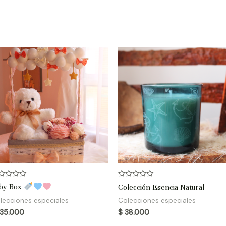
lorado
Valorado
by Box
Colección Esencia Natural
en
0
lecciones especiales
Colecciones especiales
de
5
35.000
$
38.000