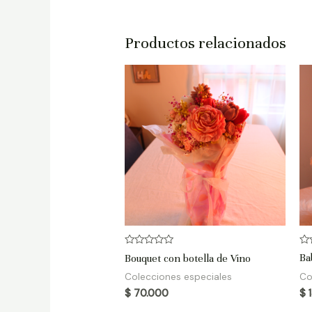
Productos relacionados
Valorado
Va
Bouquet con botella de Vino
Ba
en
en
0
0
Colecciones especiales
Co
de
de
5
5
$
70.000
$
1