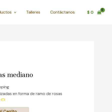
ductos
Talleres
Contáctanos
$
0
las mediano
pping
izadas en forma de ramo de rosas
l Carrito