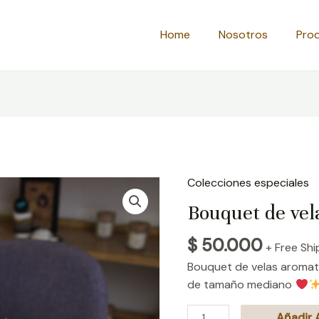
Home
Nosotros
Pro
Colecciones especiales
Bouquet
de
Bouquet de ve
velas
mediano
$
50.000
+ Free Shi
cantidad
Bouquet de velas aromat
de tamaño mediano
Añadir A