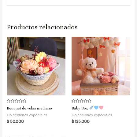
Productos relacionados
Valorado
Valorado
Bouquet de velas mediano
Baby Box
en
en
0
0
Colecciones especiales
Colecciones especiales
de
de
$
50.000
$
135.000
5
5